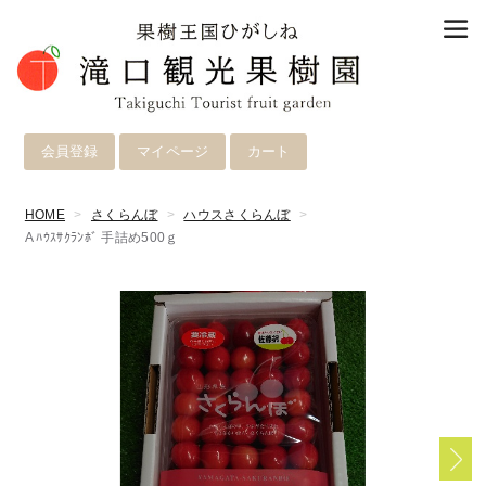
会員登録
マイページ
カート
HOME
さくらんぼ
ハウスさくらんぼ
A ﾊｳｽｻｸﾗﾝﾎﾞ 手詰め500ｇ