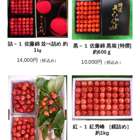
詰－１ 佐藤錦 並べ詰め 約
黒－１ 佐藤錦 黒箱 [特撰]
1㎏
約600ｇ
14,000円
（税込み）
10,000円
（税込み）
紅－１ 紅秀峰 ［鏡詰め］
約1kg