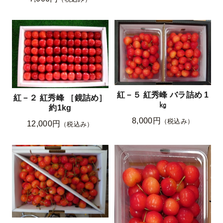
紅－５ 紅秀峰 バラ詰め 1
紅－２ 紅秀峰 ［鏡詰め］
㎏
約1kg
8,000円
（税込み）
12,000円
（税込み）