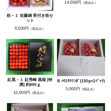
14,000円
（税込み）
枝－１ 佐藤錦 実付き枝セ
ット
9,500円
（税込み）
紅黒－１ 紅秀峰 黒箱 [特
B ﾊｳｽｻｸﾗﾝﾎﾞ(150g×2ﾊﾟｯｸ)
撰] 約600ｇ
5,000円
（税込み）
10,000円
（税込み）