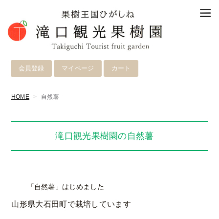
会員登録
マイページ
カート
HOME
自然薯
滝口観光果樹園の自然薯
「自然薯」はじめました
山形県大石田町で栽培しています