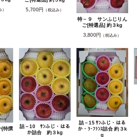
5,700円
み）
（税込み）
特－９ サンふじりん
ご[特選品] 約３kg
3,800円
（税込み）
詰－15 ｻﾝふじ・はる
詰－10 ｻﾝふじ・はる
[特撰
か・ﾗ･ﾌﾗﾝｽ詰合 約３k
か詰合 約３kg
g