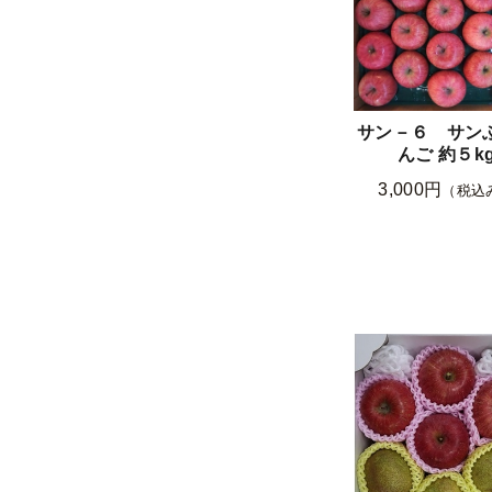
サン－６ サン
んご 約５k
3,000円
（税込