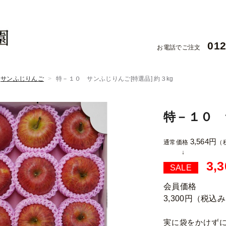
012
お電話でご注文
サンふじりんご
特－１０ サンふじりんご[特選品] 約３kg
特－１０ 
3,564円
通常価格
（
3,
SALE
会員価格
3,300円
（税込み
実に袋をかけず