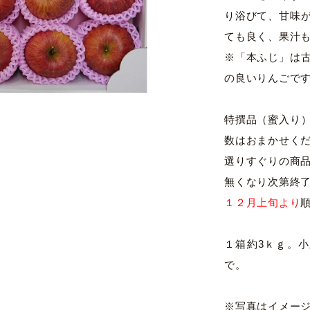
り浴びて、甘味
ても良く、果汁
※「本ふじ」は
の良いりんごで
特撰品（蜜入り
数はおまかせく
選りすぐりの商
無くなり次第終
１２月上旬より
１箱約3ｋｇ。小
で。
※写真はイメー