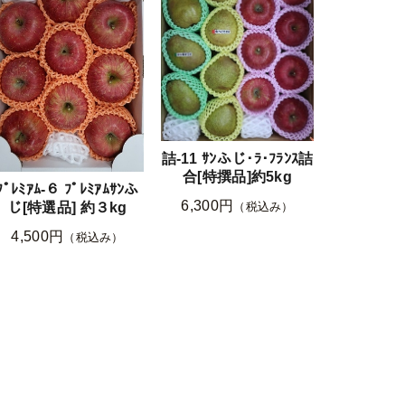
詰-11 ｻﾝふじ･ﾗ･ﾌﾗﾝｽ詰
合[特撰品]約5kg
ﾌﾟﾚﾐｱﾑ-６ ﾌﾟﾚﾐｱﾑｻﾝふ
6,300円
（税込み）
じ[特選品] 約３kg
4,500円
（税込み）