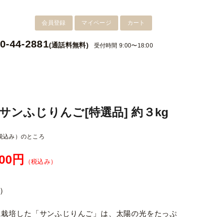
会員登録
マイページ
カート
0-44-2881
(通話料無料)
受付時間 9:00〜18:00
サンふじりんご[特選品] 約３kg
税込み）
のところ
300円
（税込み）
）
に栽培した「サンふじりんご」は、太陽の光をたっぷ