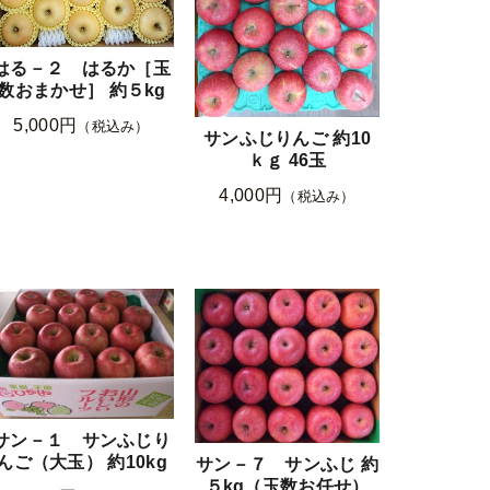
はる－２ はるか［玉
数おまかせ］ 約５kg
5,000円
（税込み）
サンふじりんご 約10
ｋｇ 46玉
4,000円
（税込み）
サン－１ サンふじり
んご（大玉） 約10kg
サン－７ サンふじ 約
５kg（玉数お任せ）