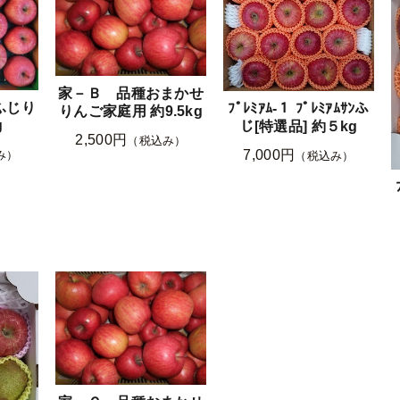
家－Ｂ 品種おまかせ
ふじり
ﾌﾟﾚﾐｱﾑ-１ ﾌﾟﾚﾐｱﾑｻﾝふ
りんご家庭用 約9.5kg
g
じ[特選品] 約５kg
2,500円
（税込み）
7,000円
み）
（税込み）