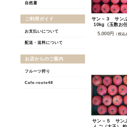
自然薯
ご利用ガイド
サン－３ サンふ
10kg（玉数お
お支払いについて
5,000円
（税込
配送・送料について
お店からのご案内
フルーツ狩り
Cafe-route48
サン－５ サン
んご（大玉） 約