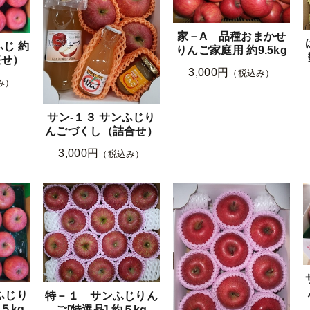
家－A 品種おまかせ
じ 約
りんご家庭用 約9.5kg
任せ）
3,000円
（税込み）
み）
サン-１３ サンふじり
んごづくし（詰合せ）
3,000円
（税込み）
ふじり
特－１ サンふじりん
５kg
ご[特選品] 約５kg