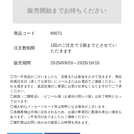
販売開始までお待ちください
商品コード
ll0071
1回のご注文で 2個までとさせてい
注文数制限
ただきます
販売期間
2025/09/20～2025/10/15
万一不良品がございましたら、交換または返金をさせて頂きます。商品
到着日当日（遅くても翌日）にメールまたはお電話でご連絡ください。そ
れを過ぎますと、返品交換のご要望にお受け出来なくなりますのでご了承
ください。
紙袋（ご贈答品）・ビニール袋（お裾分け用レジ袋）は全て有料となっ
ております。
個人的なメッセージカード等は有料になる場合がございます。
各種果物は天候に左右されるため、お届け希望日に配達出来ない場合も
あります。ご不在日がありましたらご連絡ください。
繁忙期はお問い合わせの返答にお時間を頂きます。