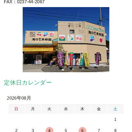
FAX：0237-44-2067
定休日カレンダー
2026年08月
日
月
火
水
木
金
土
1
2
3
4
5
6
7
8