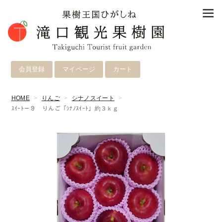
会員登録
マイページ
カート
HOME
りんご
シナノスイート
ｽｲｰﾄ－９ りんご「ｼﾅﾉｽｲｰﾄ」約３ｋｇ