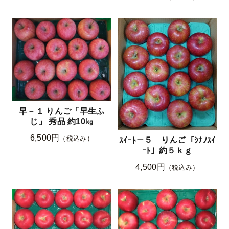
早－１ りんご「早生ふ
じ」 秀品 約10㎏
6,500円
（税込み）
ｽｲｰﾄ－５ りんご「ｼﾅﾉｽｲ
ｰﾄ」約５ｋｇ
4,500円
（税込み）