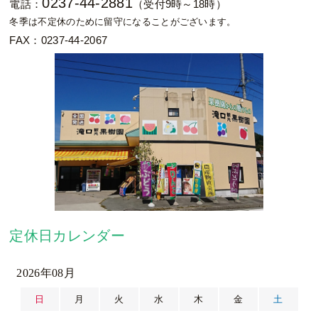
0237-44-2881
電話：
（受付9時～18時）
冬季は不定休のために留守になることがございます。
FAX：0237-44-2067
定休日カレンダー
2026年08月
日
月
火
水
木
金
土