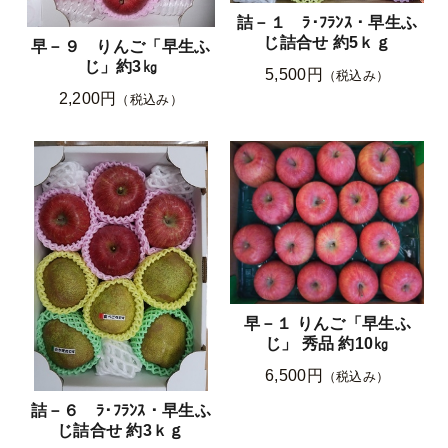
詰－１ ﾗ･ﾌﾗﾝｽ・早生ふ
じ詰合せ 約5ｋｇ
早－９ りんご「早生ふ
じ」約3㎏
5,500円
（税込み）
2,200円
（税込み）
早－１ りんご「早生ふ
じ」 秀品 約10㎏
6,500円
（税込み）
詰－６ ﾗ･ﾌﾗﾝｽ・早生ふ
じ詰合せ 約3ｋｇ