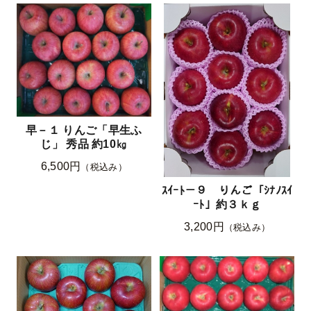
早－１ りんご「早生ふ
じ」 秀品 約10㎏
6,500円
（税込み）
ｽｲｰﾄ－９ りんご「ｼﾅﾉｽｲ
ｰﾄ」約３ｋｇ
3,200円
（税込み）