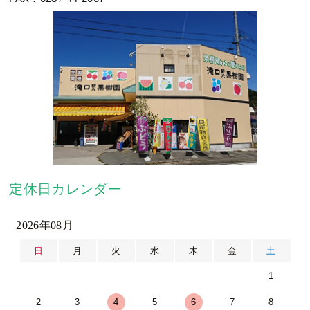
定休日カレンダー
2026年08月
日
月
火
水
木
金
土
1
2
3
4
5
6
7
8