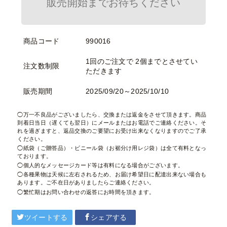
販売開始までお待ちください
商品コード
990016
1回のご注文で 2個までとさせてい
注文数制限
ただきます
販売期間
2025/09/20～2025/10/10
万一不良品がございましたら、交換または返金をさせて頂きます。商品
到着日当日（遅くても翌日）にメールまたはお電話でご連絡ください。そ
れを過ぎますと、返品交換のご要望にお受け出来なくなりますのでご了承
ください。
紙袋（ご贈答品）・ビニール袋（お裾分け用レジ袋）は全て有料となっ
ております。
個人的なメッセージカード等は有料になる場合がございます。
各種果物は天候に左右されるため、お届け希望日に配達出来ない場合も
あります。ご不在日がありましたらご連絡ください。
繁忙期はお問い合わせの返答にお時間を頂きます。
ツイートする
シェアする