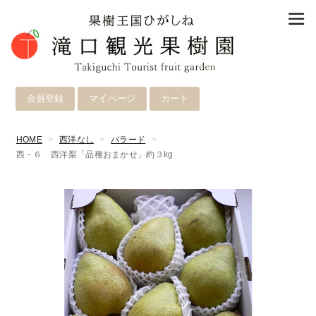
会員登録
マイページ
カート
HOME
西洋なし
バラード
西－６ 西洋梨「品種おまかせ」約３kg