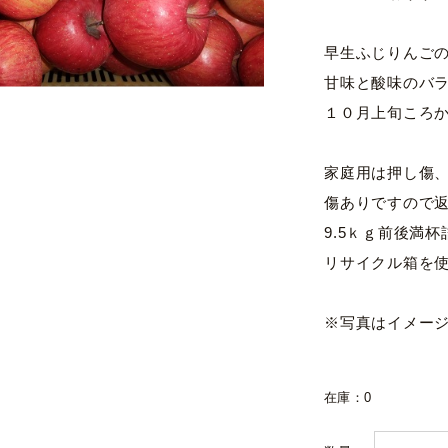
早生ふじりんご
甘味と酸味のバ
１０月上旬ころ
家庭用は押し傷
傷ありですので
9.5ｋｇ前後満
リサイクル箱を
※写真はイメー
在庫：0