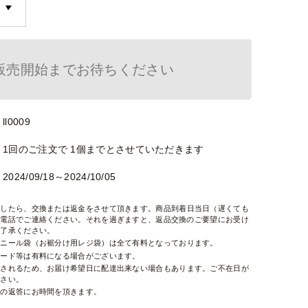
販売開始までお待ちください
ll0009
1回のご注文で 1個までとさせていただきます
2024/09/18～2024/10/05
ましたら、交換または返金をさせて頂きます。商品到着日当日（遅くても
お電話でご連絡ください。それを過ぎますと、返品交換のご要望にお受け
ご了承ください。
ビニール袋（お裾分け用レジ袋）は全て有料となっております。
カード等は有料になる場合がございます。
右されるため、お届け希望日に配達出来ない場合もあります。ご不在日が
ださい。
せの返答にお時間を頂きます。