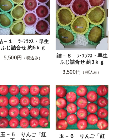
詰－１ ﾗ･ﾌﾗﾝｽ・早生
ふじ詰合せ 約5ｋｇ
詰－６ ﾗ･ﾌﾗﾝｽ・早生
5,500円
（税込み）
ふじ詰合せ 約3ｋｇ
3,500円
（税込み）
玉－５ りんご「紅
玉－６ りんご「紅