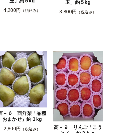
玉」約５kg
玉」約５kg
4,200円
（税込み）
3,800円
（税込み）
西－６ 西洋梨「品種
おまかせ」約３kg
高－９ りんご「こう
2,800円
（税込み）