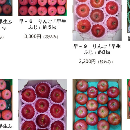
早－６ りんご「早生
早生ふ
ふじ」約５㎏
５㎏
3,300円
（税込み）
み）
早－９ りんご「早生
ふじ」約3㎏
2,200円
（税込み）
早生ふ