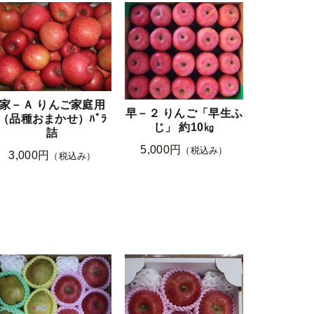
家－Ａ りんご家庭用
早－２ りんご「早生ふ
（品種おまかせ）ﾊﾞﾗ
じ」 約10㎏
詰
5,000円
（税込み）
3,000円
（税込み）