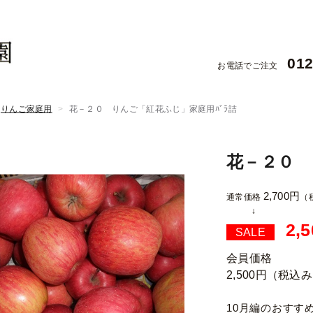
012
お電話でご注文
りんご家庭用
花－２０ りんご「紅花ふじ」家庭用ﾊﾞﾗ詰
花－２０ 
2,700円
通常価格
（
2,
SALE
会員価格
2,500円
（税込み
10月編のおすす