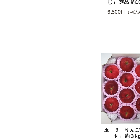
じ」 秀品 約1
6,500円
（税込
玉－９ りんご
玉」 約３k