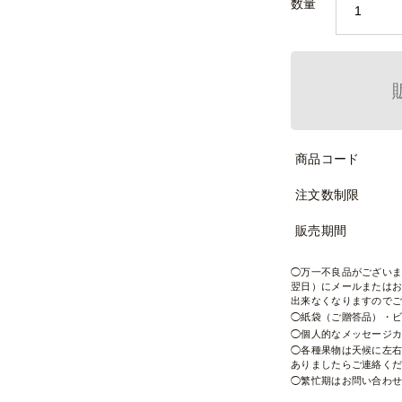
数量
商品コード
注文数制限
販売期間
万一不良品がござい
翌日）にメールまたは
出来なくなりますので
紙袋（ご贈答品）・
個人的なメッセージ
各種果物は天候に左
ありましたらご連絡く
繁忙期はお問い合わ