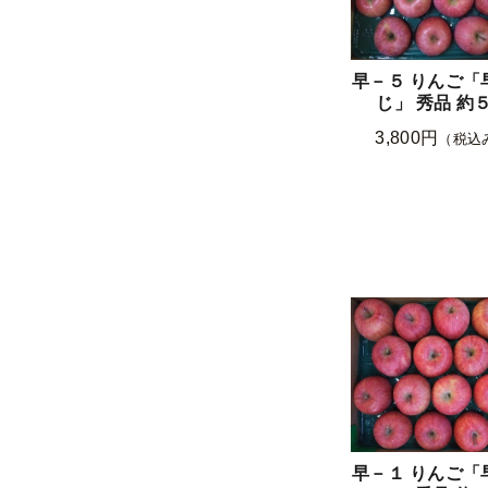
早－５ りんご「
じ」 秀品 約
3,800円
（税込
早－１ りんご「